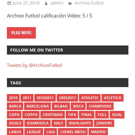
June 27, 2010
admin
Archivo Futbol
Archivo Futbol calificación Video: 5 / 5
READ MORE
FOLLOW ME ON TWITTER
Tweets by @ArchivoFutbol
TAGS
2010
2011
20102011
28052011
ATHLETIC
ATLÉTICO
BARCA
BARCELONA
BILBAO
BOCA
CHAMPIONS
COPA
COPPA
CRISTIANO
FIFA
FINAL
FULL
GOAL
GOALS
GUARDIOLA
HALF
HIGHLIGHTS
JUNIORS
LANUS
LEAGUE
LIGA
LIONEL MESSI
MADRID