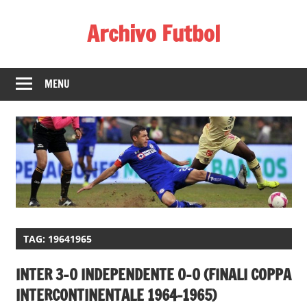
Skip
Archivo Futbol
to
content
Lo
Mejor
MENU
de
América
de
fútbol
TAG:
19641965
INTER 3-0 INDEPENDENTE 0-0 (FINALI COPPA
INTERCONTINENTALE 1964-1965)