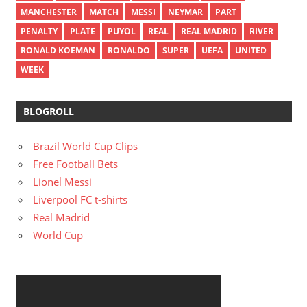
MANCHESTER
MATCH
MESSI
NEYMAR
PART
PENALTY
PLATE
PUYOL
REAL
REAL MADRID
RIVER
RONALD KOEMAN
RONALDO
SUPER
UEFA
UNITED
WEEK
BLOGROLL
Brazil World Cup Clips
Free Football Bets
Lionel Messi
Liverpool FC t-shirts
Real Madrid
World Cup