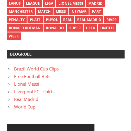
LANUS
LEAGUE
LIGA
LIONEL MESSI
MADRID
MANCHESTER
MATCH
MESSI
NEYMAR
PART
PENALTY
PLATE
PUYOL
REAL
REAL MADRID
RIVER
RONALD KOEMAN
RONALDO
SUPER
UEFA
UNITED
WEEK
BLOGROLL
Brazil World Cup Clips
Free Football Bets
Lionel Messi
Liverpool FC t-shirts
Real Madrid
World Cup