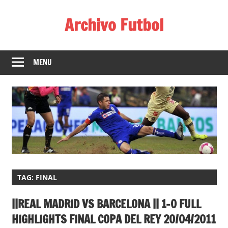
Skip
Archivo Futbol
to
content
Lo
Mejor
MENU
de
América
de
fútbol
TAG:
FINAL
||REAL MADRID VS BARCELONA || 1-0 FULL
HIGHLIGHTS FINAL COPA DEL REY 20/04/2011