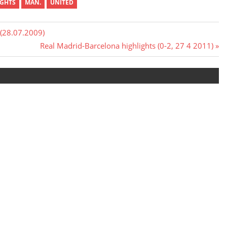
IGHTS
MAN.
UNITED
 (28.07.2009)
Next
Real Madrid-Barcelona highlights (0-2, 27 4 2011)
Post: