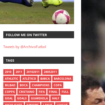
FOLLOW ME ON TWITTER
Tweets by @ArchivoFutbol
TAGS
2010
2011
20102011
28052011
ATHLETIC
ATLÉTICO
BARCA
BARCELONA
BILBAO
BOCA
CHAMPIONS
COPA
COPPA
CRISTIANO
FIFA
FINAL
FULL
GOAL
GOALS
GUARDIOLA
HALF
HIGHLIGHTS
JUNIORS
LANUS
LEAGUE