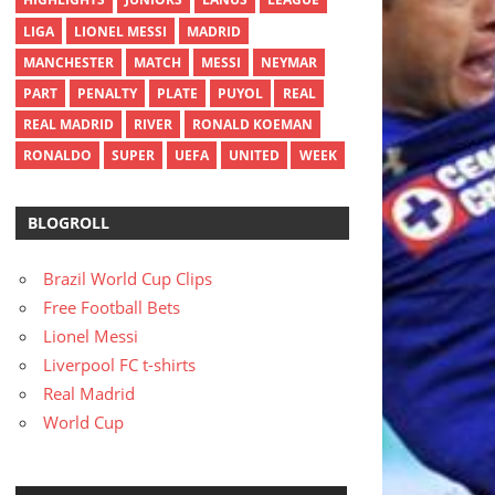
LIGA
LIONEL MESSI
MADRID
MANCHESTER
MATCH
MESSI
NEYMAR
PART
PENALTY
PLATE
PUYOL
REAL
REAL MADRID
RIVER
RONALD KOEMAN
RONALDO
SUPER
UEFA
UNITED
WEEK
BLOGROLL
Brazil World Cup Clips
Free Football Bets
Lionel Messi
Liverpool FC t-shirts
Real Madrid
World Cup