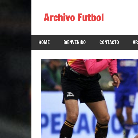
Skip
to
Archivo Futbol
content
Lo
Mejor
HOME
BIENVENIDO
CONTACTO
AR
de
América
de
fútbol