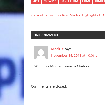
2011
28052011
BARCELONA
FINAL
HIGHL
Post
Previous
Juventus Turin vs Real Madrid highlights HD
Post:
navigation
ONE COMMENT
Modric
says:
November 16, 2011 at 10:06 am
Will Luka Modric move to Chelsea
Comments are closed.