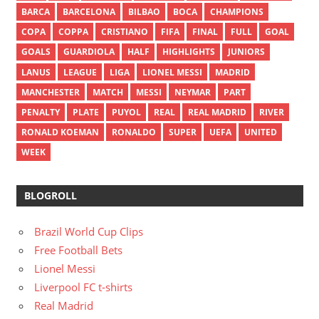
BARCA
BARCELONA
BILBAO
BOCA
CHAMPIONS
COPA
COPPA
CRISTIANO
FIFA
FINAL
FULL
GOAL
GOALS
GUARDIOLA
HALF
HIGHLIGHTS
JUNIORS
LANUS
LEAGUE
LIGA
LIONEL MESSI
MADRID
MANCHESTER
MATCH
MESSI
NEYMAR
PART
PENALTY
PLATE
PUYOL
REAL
REAL MADRID
RIVER
RONALD KOEMAN
RONALDO
SUPER
UEFA
UNITED
WEEK
BLOGROLL
Brazil World Cup Clips
Free Football Bets
Lionel Messi
Liverpool FC t-shirts
Real Madrid