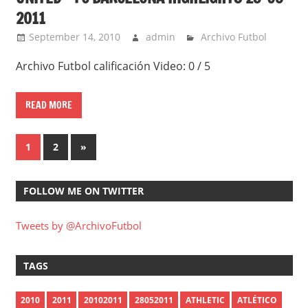
2011
September 14, 2010
admin
Archivo Futbol
Archivo Futbol calificación Video: 0 / 5
READ MORE
Posts
Next
1
2
»
Posts
pagination
FOLLOW ME ON TWITTER
Tweets by @ArchivoFutbol
TAGS
2010
2011
20102011
28052011
ATHLETIC
ATLÉTICO