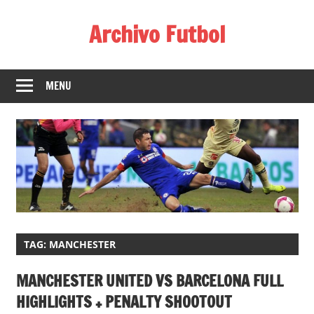
Skip
Archivo Futbol
to
content
Lo
Mejor
MENU
de
América
de
fútbol
TAG:
MANCHESTER
MANCHESTER UNITED VS BARCELONA FULL
HIGHLIGHTS + PENALTY SHOOTOUT