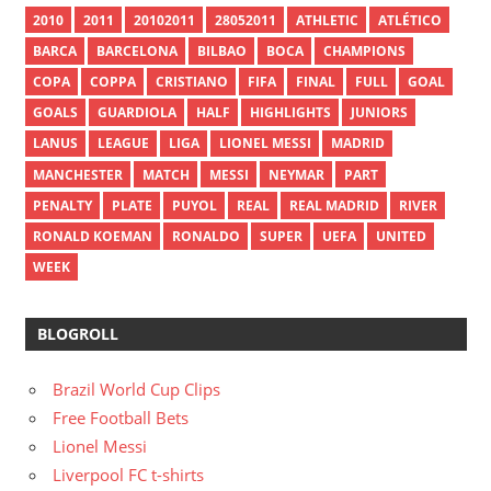
2010
2011
20102011
28052011
ATHLETIC
ATLÉTICO
BARCA
BARCELONA
BILBAO
BOCA
CHAMPIONS
COPA
COPPA
CRISTIANO
FIFA
FINAL
FULL
GOAL
GOALS
GUARDIOLA
HALF
HIGHLIGHTS
JUNIORS
LANUS
LEAGUE
LIGA
LIONEL MESSI
MADRID
MANCHESTER
MATCH
MESSI
NEYMAR
PART
PENALTY
PLATE
PUYOL
REAL
REAL MADRID
RIVER
RONALD KOEMAN
RONALDO
SUPER
UEFA
UNITED
WEEK
BLOGROLL
Brazil World Cup Clips
Free Football Bets
Lionel Messi
Liverpool FC t-shirts