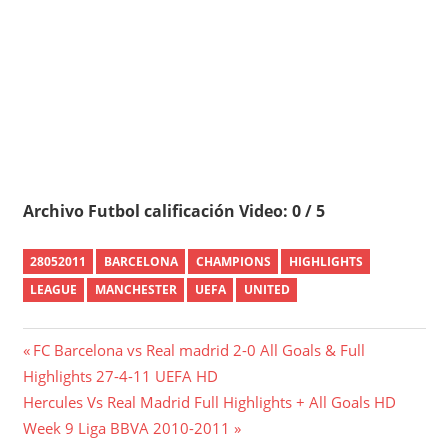
Archivo Futbol calificación Video: 0 / 5
28052011
BARCELONA
CHAMPIONS
HIGHLIGHTS
LEAGUE
MANCHESTER
UEFA
UNITED
Post
Previous
FC Barcelona vs Real madrid 2-0 All Goals & Full
Post:
Highlights 27-4-11 UEFA HD
navigation
Next
Hercules Vs Real Madrid Full Highlights + All Goals HD
Post:
Week 9 Liga BBVA 2010-2011