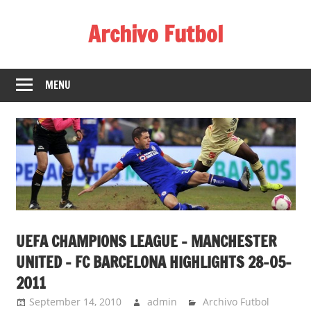
Skip
Archivo Futbol
to
content
Lo
Mejor
MENU
de
América
de
fútbol
UEFA CHAMPIONS LEAGUE – MANCHESTER
UNITED – FC BARCELONA HIGHLIGHTS 28-05-
2011
September 14, 2010
admin
Archivo Futbol