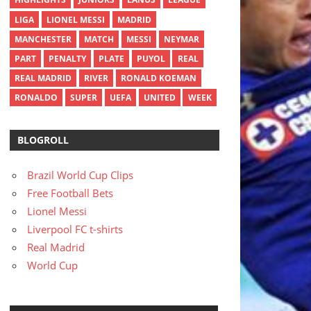
LIGA
LIONEL MESSI
MADRID
MANCHESTER
MATCH
MESSI
NEYMAR
PART
PENALTY
PLATE
PUYOL
REAL
REAL MADRID
RIVER
RONALD KOEMAN
RONALDO
SUPER
UEFA
UNITED
WEEK
BLOGROLL
Brazil World Cup Clips
Free Football Bets
Lionel Messi
Liverpool FC t-shirts
Real Madrid
World Cup