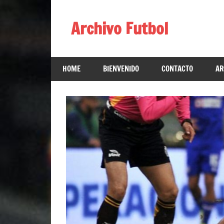
Skip
to
Archivo Futbol
content
Lo
Mejor
HOME
BIENVENIDO
CONTACTO
AR
de
América
de
fútbol