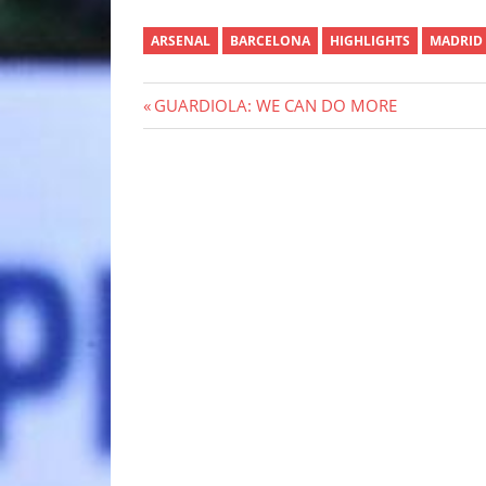
ARSENAL
BARCELONA
HIGHLIGHTS
MADRID
Post
Previous
GUARDIOLA: WE CAN DO MORE
Post:
navigation