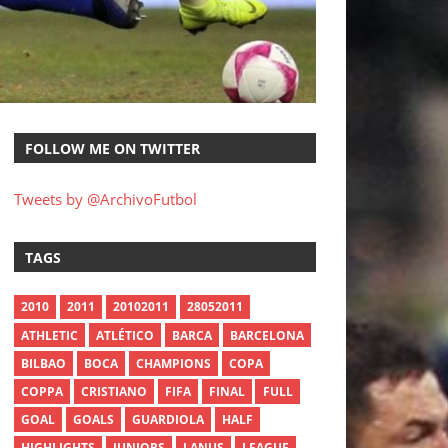
FOLLOW ME ON TWITTER
Tweets by @ArchivoFutbol
TAGS
2010
2011
20102011
28052011
ATHLETIC
ATLÉTICO
BARCA
BARCELONA
BILBAO
BOCA
CHAMPIONS
COPA
COPPA
CRISTIANO
FIFA
FINAL
FULL
GOAL
GOALS
GUARDIOLA
HALF
HIGHLIGHTS
JUNIORS
LANUS
LEAGUE