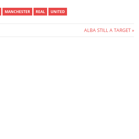
MANCHESTER
REAL
UNITED
Next
ALBA STILL A TARGET
Post: