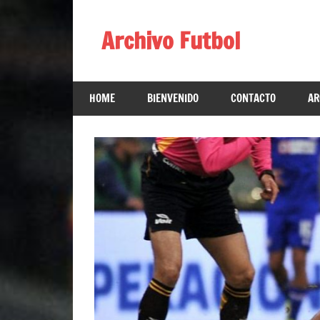
Skip
to
Archivo Futbol
content
Lo
Mejor
HOME
BIENVENIDO
CONTACTO
AR
de
América
de
fútbol