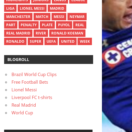
LIGA
LIONEL MESSI
MADRID
MANCHESTER
MATCH
MESSI
NEYMAR
PART
PENALTY
PLATE
PUYOL
REAL
REAL MADRID
RIVER
RONALD KOEMAN
RONALDO
SUPER
UEFA
UNITED
WEEK
BLOGROLL
Brazil World Cup Clips
Free Football Bets
Lionel Messi
Liverpool FC t-shirts
Real Madrid
World Cup