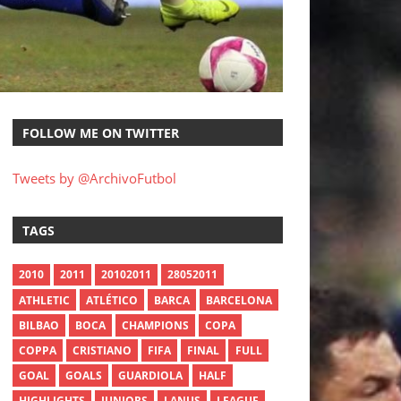
FOLLOW ME ON TWITTER
Tweets by @ArchivoFutbol
TAGS
2010
2011
20102011
28052011
ATHLETIC
ATLÉTICO
BARCA
BARCELONA
BILBAO
BOCA
CHAMPIONS
COPA
COPPA
CRISTIANO
FIFA
FINAL
FULL
GOAL
GOALS
GUARDIOLA
HALF
HIGHLIGHTS
JUNIORS
LANUS
LEAGUE