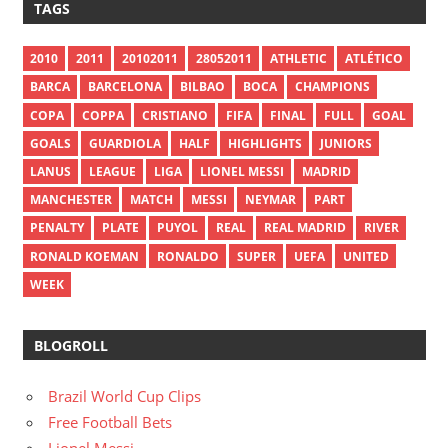
TAGS
2010
2011
20102011
28052011
ATHLETIC
ATLÉTICO
BARCA
BARCELONA
BILBAO
BOCA
CHAMPIONS
COPA
COPPA
CRISTIANO
FIFA
FINAL
FULL
GOAL
GOALS
GUARDIOLA
HALF
HIGHLIGHTS
JUNIORS
LANUS
LEAGUE
LIGA
LIONEL MESSI
MADRID
MANCHESTER
MATCH
MESSI
NEYMAR
PART
PENALTY
PLATE
PUYOL
REAL
REAL MADRID
RIVER
RONALD KOEMAN
RONALDO
SUPER
UEFA
UNITED
WEEK
BLOGROLL
Brazil World Cup Clips
Free Football Bets
Lionel Messi