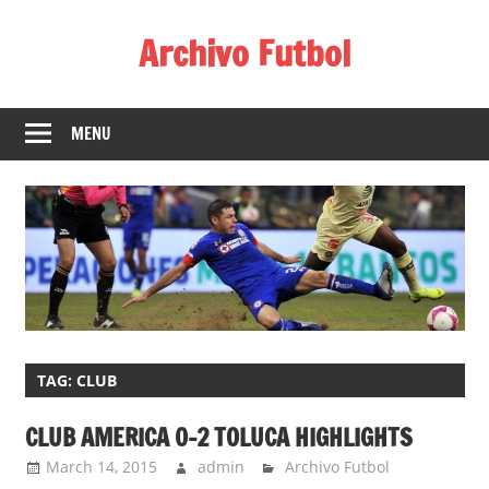
Skip
Archivo Futbol
to
content
Lo
Mejor
MENU
de
América
de
fútbol
TAG:
CLUB
CLUB AMERICA 0-2 TOLUCA HIGHLIGHTS
March 14, 2015
admin
Archivo Futbol