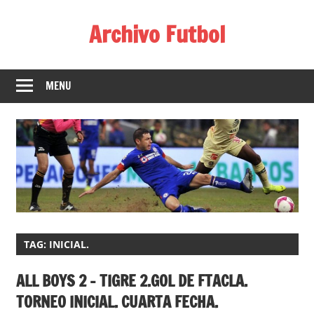
Skip
Archivo Futbol
to
content
Lo
Mejor
MENU
de
América
de
fútbol
TAG:
INICIAL.
ALL BOYS 2 – TIGRE 2.GOL DE FTACLA.
TORNEO INICIAL. CUARTA FECHA.