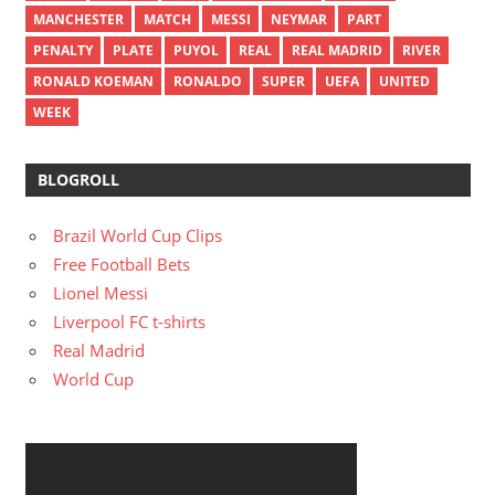
MANCHESTER
MATCH
MESSI
NEYMAR
PART
PENALTY
PLATE
PUYOL
REAL
REAL MADRID
RIVER
RONALD KOEMAN
RONALDO
SUPER
UEFA
UNITED
WEEK
BLOGROLL
Brazil World Cup Clips
Free Football Bets
Lionel Messi
Liverpool FC t-shirts
Real Madrid
World Cup