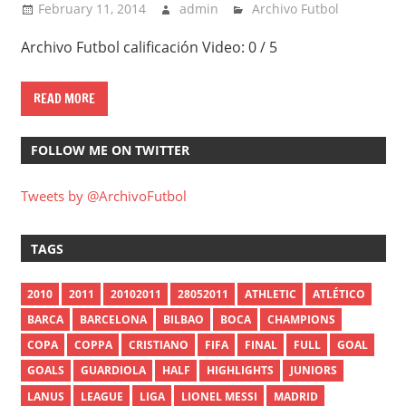
February 11, 2014
admin
Archivo Futbol
Archivo Futbol calificación Video: 0 / 5
READ MORE
FOLLOW ME ON TWITTER
Tweets by @ArchivoFutbol
TAGS
2010
2011
20102011
28052011
ATHLETIC
ATLÉTICO
BARCA
BARCELONA
BILBAO
BOCA
CHAMPIONS
COPA
COPPA
CRISTIANO
FIFA
FINAL
FULL
GOAL
GOALS
GUARDIOLA
HALF
HIGHLIGHTS
JUNIORS
LANUS
LEAGUE
LIGA
LIONEL MESSI
MADRID