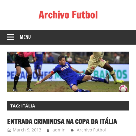
Skip
Archivo Futbol
to
content
Lo
Mejor
MENU
de
América
de
fútbol
TAG:
ITÁLIA
ENTRADA CRIMINOSA NA COPA DA ITÁLIA
March 9, 2013
admin
Archivo Futbol