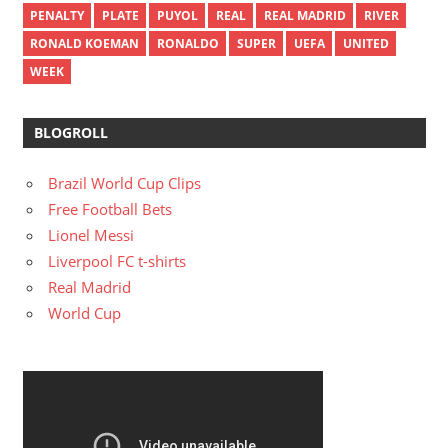
PENALTY
PLATE
PUYOL
REAL
REAL MADRID
RIVER
RONALD KOEMAN
RONALDO
SUPER
UEFA
UNITED
WEEK
BLOGROLL
Brazil World Cup Clips
Free Football Bets
Lionel Messi
Liverpool FC t-shirts
Real Madrid
World Cup