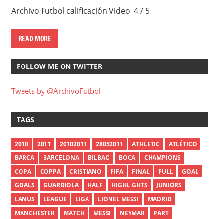
Archivo Futbol calificación Video: 4 / 5
READ MORE
FOLLOW ME ON TWITTER
Tweets by @ArchivoFutbol
TAGS
2010
2011
20102011
28052011
ATHLETIC
ATLÉTICO
BARCA
BARCELONA
BILBAO
BOCA
CHAMPIONS
COPA
COPPA
CRISTIANO
FIFA
FINAL
FULL
GOAL
GOALS
GUARDIOLA
HALF
HIGHLIGHTS
JUNIORS
LANUS
LEAGUE
LIGA
LIONEL MESSI
MADRID
MANCHESTER
MATCH
MESSI
NEYMAR
PART