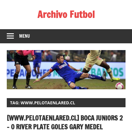
Skip
Archivo Futbol
to
content
Lo
Mejor
MENU
de
América
de
fútbol
TAG:
WWW.PELOTAENLARED.CL
[WWW.PELOTAENLARED.CL] BOCA JUNIORS 2
– 0 RIVER PLATE GOLES GARY MEDEL