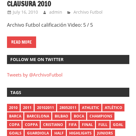
CLAUSURA 2010
July 16, 2010
admin
Archivo Futbol
Archivo Futbol calificación Video: 5 / 5
READ MORE
FOLLOW ME ON TWITTER
Tweets by @ArchivoFutbol
TAGS
2010
2011
20102011
28052011
ATHLETIC
ATLÉTICO
BARCA
BARCELONA
BILBAO
BOCA
CHAMPIONS
COPA
COPPA
CRISTIANO
FIFA
FINAL
FULL
GOAL
GOALS
GUARDIOLA
HALF
HIGHLIGHTS
JUNIORS