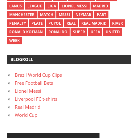
LANUS
LEAGUE
LIGA
LIONEL MESSI
MADRID
MANCHESTER
MATCH
MESSI
NEYMAR
PART
PENALTY
PLATE
PUYOL
REAL
REAL MADRID
RIVER
RONALD KOEMAN
RONALDO
SUPER
UEFA
UNITED
WEEK
BLOGROLL
Brazil World Cup Clips
Free Football Bets
Lionel Messi
Liverpool FC t-shirts
Real Madrid
World Cup