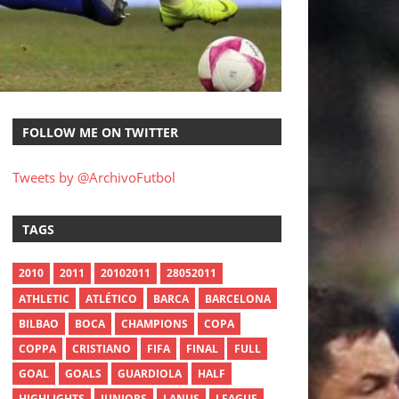
FOLLOW ME ON TWITTER
Tweets by @ArchivoFutbol
TAGS
2010
2011
20102011
28052011
ATHLETIC
ATLÉTICO
BARCA
BARCELONA
BILBAO
BOCA
CHAMPIONS
COPA
COPPA
CRISTIANO
FIFA
FINAL
FULL
GOAL
GOALS
GUARDIOLA
HALF
HIGHLIGHTS
JUNIORS
LANUS
LEAGUE