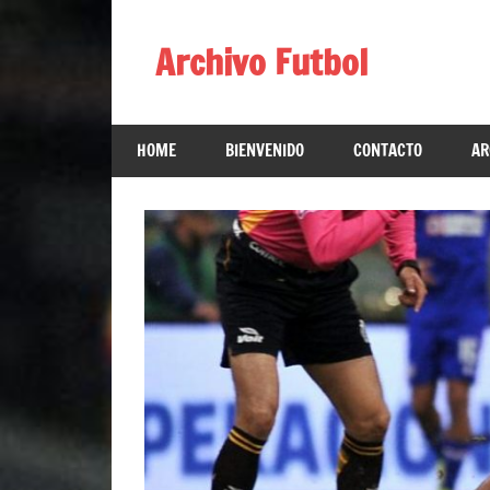
Skip
to
Archivo Futbol
content
Lo
Mejor
HOME
BIENVENIDO
CONTACTO
AR
de
América
de
fútbol