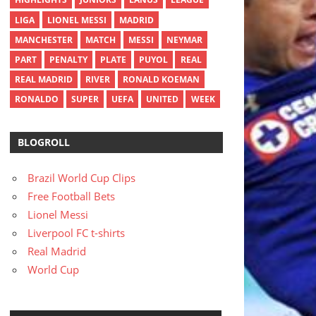
LIGA
LIONEL MESSI
MADRID
MANCHESTER
MATCH
MESSI
NEYMAR
PART
PENALTY
PLATE
PUYOL
REAL
REAL MADRID
RIVER
RONALD KOEMAN
RONALDO
SUPER
UEFA
UNITED
WEEK
BLOGROLL
Brazil World Cup Clips
Free Football Bets
Lionel Messi
Liverpool FC t-shirts
Real Madrid
World Cup