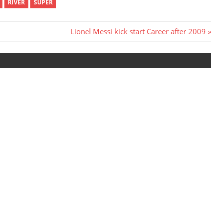
RIVER
SUPER
Next
Lionel Messi kick start Career after 2009
Post: