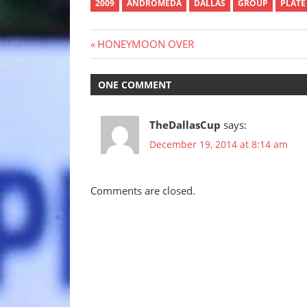
2009
ANDROMEDA
DALLAS
GROUP
PLATE
Post
Previous
HONEYMOON OVER
Post:
navigation
ONE COMMENT
TheDallasCup
says:
December 19, 2014 at 8:14 am
Comments are closed.