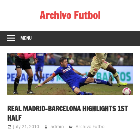
Skip
Archivo Futbol
to
content
Lo
Mejor
MENU
de
América
de
fútbol
REAL MADRID-BARCELONA HIGHLIGHTS 1ST
HALF
July 21, 2010
admin
Archivo Futbol