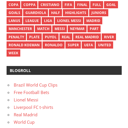
COPA
COPPA
CRISTIANO
FIFA
FINAL
FULL
GOAL
GOALS
GUARDIOLA
HALF
HIGHLIGHTS
JUNIORS
LANUS
LEAGUE
LIGA
LIONEL MESSI
MADRID
MANCHESTER
MATCH
MESSI
NEYMAR
PART
PENALTY
PLATE
PUYOL
REAL
REAL MADRID
RIVER
RONALD KOEMAN
RONALDO
SUPER
UEFA
UNITED
WEEK
BLOGROLL
Brazil World Cup Clips
Free Football Bets
Lionel Messi
Liverpool FC t-shirts
Real Madrid
World Cup