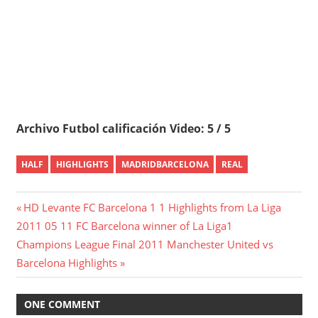
Archivo Futbol calificación Video: 5 / 5
HALF
HIGHLIGHTS
MADRIDBARCELONA
REAL
Post
Previous
HD Levante FC Barcelona 1 1 Highlights from La Liga
Post:
2011 05 11 FC Barcelona winner of La Liga1
navigation
Next
Champions League Final 2011 Manchester United vs
Post:
Barcelona Highlights
ONE COMMENT