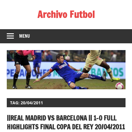
Skip
Archivo Futbol
to
content
Lo
Mejor
MENU
de
América
de
fútbol
TAG:
20/04/2011
||REAL MADRID VS BARCELONA || 1-0 FULL
HIGHLIGHTS FINAL COPA DEL REY 20/04/2011