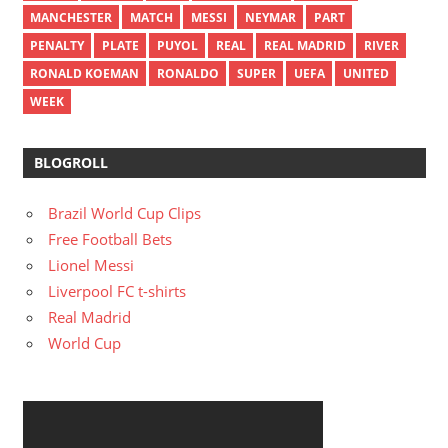
MANCHESTER
MATCH
MESSI
NEYMAR
PART
PENALTY
PLATE
PUYOL
REAL
REAL MADRID
RIVER
RONALD KOEMAN
RONALDO
SUPER
UEFA
UNITED
WEEK
BLOGROLL
Brazil World Cup Clips
Free Football Bets
Lionel Messi
Liverpool FC t-shirts
Real Madrid
World Cup