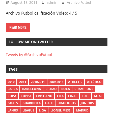
August 18, 2011
admin
Archivo Futbol
Archivo Futbol calificación Video: 4 / 5
READ MORE
FOLLOW ME ON TWITTER
Tweets by @ArchivoFutbol
TAGS
2010
2011
20102011
28052011
ATHLETIC
ATLÉTICO
BARCA
BARCELONA
BILBAO
BOCA
CHAMPIONS
COPA
COPPA
CRISTIANO
FIFA
FINAL
FULL
GOAL
GOALS
GUARDIOLA
HALF
HIGHLIGHTS
JUNIORS
LANUS
LEAGUE
LIGA
LIONEL MESSI
MADRID