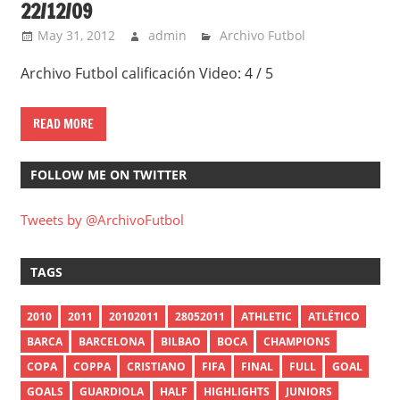
22/12/09
May 31, 2012
admin
Archivo Futbol
Archivo Futbol calificación Video: 4 / 5
READ MORE
FOLLOW ME ON TWITTER
Tweets by @ArchivoFutbol
TAGS
2010
2011
20102011
28052011
ATHLETIC
ATLÉTICO
BARCA
BARCELONA
BILBAO
BOCA
CHAMPIONS
COPA
COPPA
CRISTIANO
FIFA
FINAL
FULL
GOAL
GOALS
GUARDIOLA
HALF
HIGHLIGHTS
JUNIORS