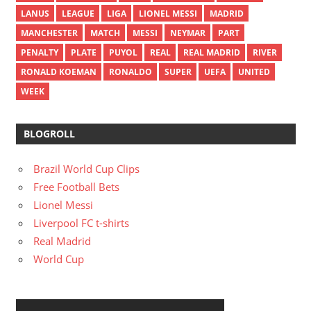
LANUS
LEAGUE
LIGA
LIONEL MESSI
MADRID
MANCHESTER
MATCH
MESSI
NEYMAR
PART
PENALTY
PLATE
PUYOL
REAL
REAL MADRID
RIVER
RONALD KOEMAN
RONALDO
SUPER
UEFA
UNITED
WEEK
BLOGROLL
Brazil World Cup Clips
Free Football Bets
Lionel Messi
Liverpool FC t-shirts
Real Madrid
World Cup