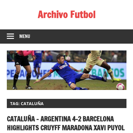
Skip
Archivo Futbol
to
content
Lo
Mejor
MENU
de
América
de
fútbol
TAG:
CATALUÑA
CATALUÑA – ARGENTINA 4-2 BARCELONA
HIGHLIGHTS CRUYFF MARADONA XAVI PUYOL