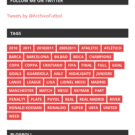
FOLLOW ME ON TWITTER
Tweets by @ArchivoFutbol
TAGS
2010
2011
20102011
28052011
ATHLETIC
ATLÉTICO
BARCA
BARCELONA
BILBAO
BOCA
CHAMPIONS
COPA
COPPA
CRISTIANO
FIFA
FINAL
FULL
GOAL
GOALS
GUARDIOLA
HALF
HIGHLIGHTS
JUNIORS
LANUS
LEAGUE
LIGA
LIONEL MESSI
MADRID
MANCHESTER
MATCH
MESSI
NEYMAR
PART
PENALTY
PLATE
PUYOL
REAL
REAL MADRID
RIVER
RONALD KOEMAN
RONALDO
SUPER
UEFA
UNITED
WEEK
BLOGROLL