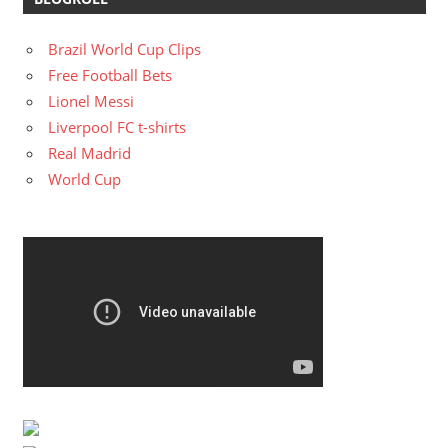
Brazil World Cup Clips
Free Football Bets
Lionel Messi
Liverpool FC t-shirts
Real Madrid
World Cup