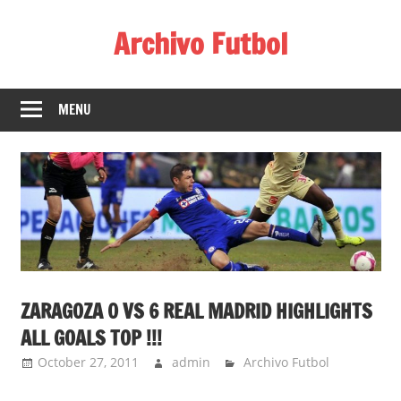
Skip
Archivo Futbol
to
content
Lo
Mejor
MENU
de
América
de
fútbol
ZARAGOZA 0 VS 6 REAL MADRID HIGHLIGHTS
ALL GOALS TOP !!!
October 27, 2011
admin
Archivo Futbol