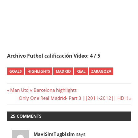
Archivo Futbol calificación Video: 4 / 5
GOALS
HIGHLIGHTS
MADRID
REAL
ZARAGOZA
Post
Previous
Man Utd v Barcelona highlights
Post:
Next
Only One Real Madrid- Part 3 ||2011-2012|| HD !!
navigation
Post:
25 COMMENTS
MaviSimTugbisim
says: