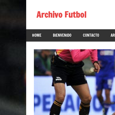
Skip
to
Archivo Futbol
content
Lo
Mejor
HOME
BIENVENIDO
CONTACTO
AR
de
América
de
fútbol