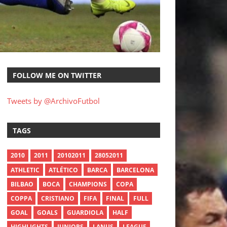
FOLLOW ME ON TWITTER
Tweets by @ArchivoFutbol
TAGS
2010
2011
20102011
28052011
ATHLETIC
ATLÉTICO
BARCA
BARCELONA
BILBAO
BOCA
CHAMPIONS
COPA
COPPA
CRISTIANO
FIFA
FINAL
FULL
GOAL
GOALS
GUARDIOLA
HALF
HIGHLIGHTS
JUNIORS
LANUS
LEAGUE