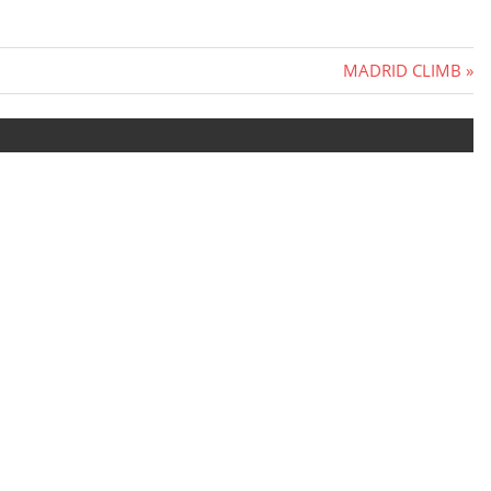
Next
MADRID CLIMB
Post: