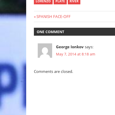
LORENZO
PLATE
RIVER
Post
Previous
SPANISH FACE-OFF
Post:
navigation
ONE COMMENT
George Ionkov
says:
May 7, 2014 at 8:18 am
Comments are closed.