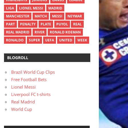
LIGA
LIONEL MESSI
MADRID
MANCHESTER
MATCH
MESSI
NEYMAR
PART
PENALTY
PLATE
PUYOL
REAL
REAL MADRID
RIVER
RONALD KOEMAN
RONALDO
SUPER
UEFA
UNITED
WEEK
BLOGROLL
Brazil World Cup Clips
Free Football Bets
Lionel Messi
Liverpool FC t-shirts
Real Madrid
World Cup